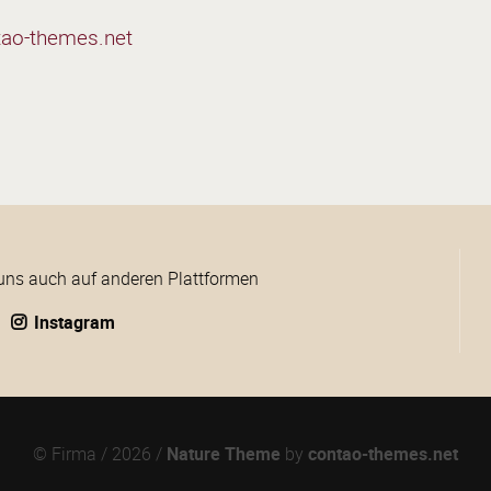
tao-themes.net
uns auch auf anderen Plattformen
Instagram
© Firma / 2026 /
Nature Theme
by
contao-themes.net