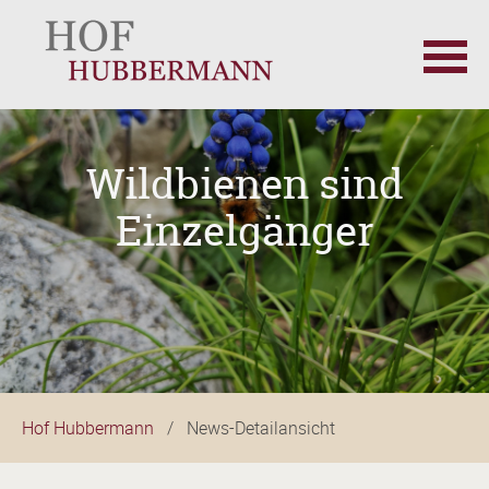
Navigation
überspringen
Wildbienen sind
Einzelgänger
Hof Hubbermann
News-Detailansicht